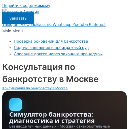
Перейти к содержимому
Заказать
Telegram
Vk
Odnoklassniki
Whatsapp
Youtube
Pinterest
Main Menu
Проверка оснований для банкротства
Подача заявления в арбитражный суд
Списание долгов через законные процедуры
Консультация по
банкротству в Москве
Консультация по банкротству в Москве
Симулятор банкротства:
диагностика и стратегия
Без ввода личных данных • Москва • ознакомительные