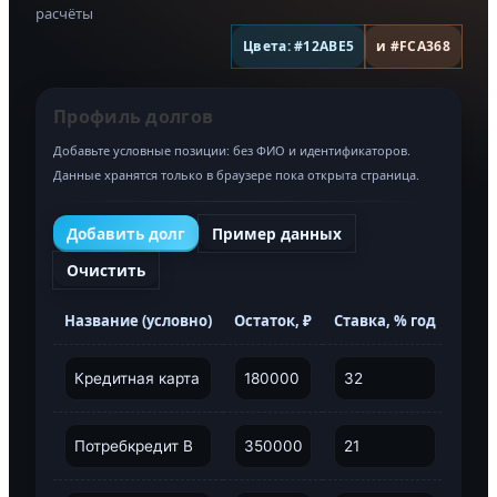
расчёты
Цвета: #12ABE5
и #FCA368
Профиль долгов
Добавьте условные позиции: без ФИО и идентификаторов.
Данные хранятся только в браузере пока открыта страница.
Добавить долг
Пример данных
Очистить
Название (условно)
Остаток, ₽
Ставка, % год
Плат