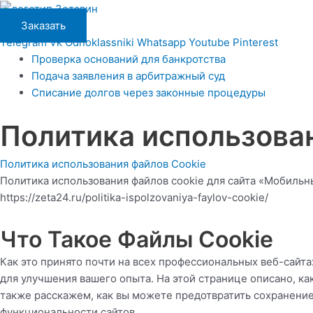
Перейти
Main
к
Menu
Заказать
содержимому
Telegram
Vk
Odnoklassniki
Whatsapp
Youtube
Pinterest
Проверка оснований для банкротства
Подача заявления в арбитражный суд
Списание долгов через законные процедуры
Политика использова
Политика использования файлов Cookie
Политика использования файлов cookie для сайта «Мобил
https://zeta24.ru/politika-ispolzovaniya-faylov-cookie/
Что Такое Файлы Cookie
Как это принято почти на всех профессиональных веб-сайта
для улучшения вашего опыта. На этой странице описано, к
также расскажем, как вы можете предотвратить сохранени
функциональности сайтов.